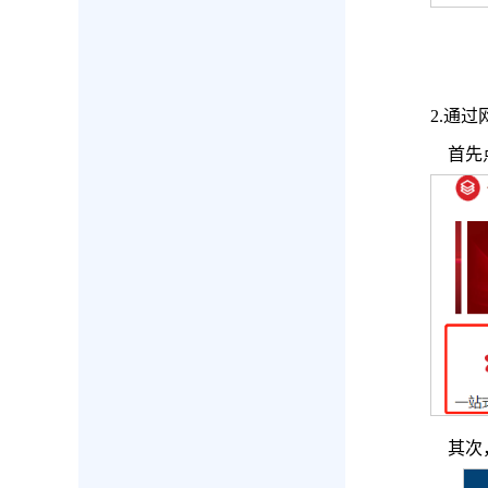
2.通
首先点
其次