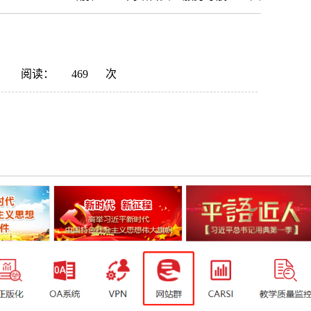
阅读：
469
次